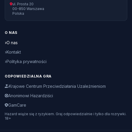
ul. Prosta 20
00-850 Warszawa
Polska
O NAS
O nas
Kontakt
Polityka prywatności
ODPOWIEDZIALNA GRA
Krajowe Centrum Przeciwdziałania Uzależnieniom
Anonimowi Hazardziści
GamCare
Hazard wiąże się z ryzykiem. Graj odpowiedzialnie i tylko dla rozrywki.
18+